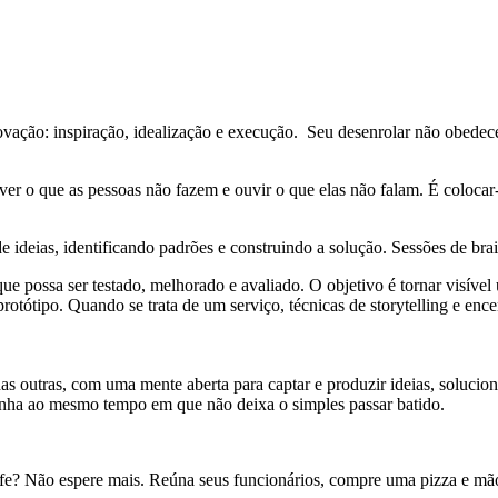
novação: inspiração, idealização e execução. Seu desenrolar não obedece 
ver o que as pessoas não fazem e ouvir o que elas não falam. É colocar
 ideias, identificando padrões e construindo a solução. Sessões de brain
que possa ser testado, melhorado e avaliado. O objetivo é tornar visíve
rotótipo. Quando se trata de um serviço, técnicas de storytelling e ence
s outras, com uma mente aberta para captar e produzir ideias, soluc
xinha ao mesmo tempo em que não deixa o simples passar batido.
efe? Não espere mais. Reúna seus funcionários, compre uma pizza e mão