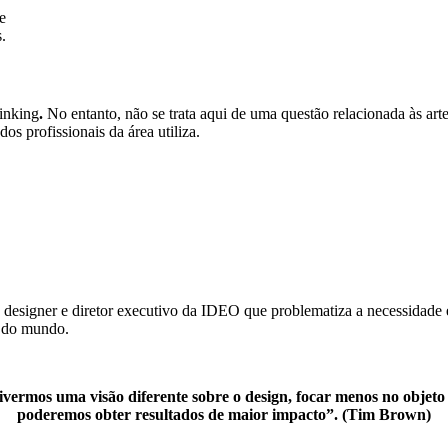
e
.
hinking
.
No entanto, não se trata aqui de uma questão relacionada às art
os profissionais da área utiliza.
, designer e diretor executivo da IDEO que problematiza a necessidade
a do mundo.
 tivermos uma visão diferente sobre o design, focar menos no obj
poderemos obter resultados de maior impacto”. (Tim Brown)