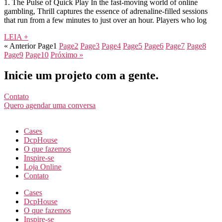
1. The Pulse of Quick Play In the fast‑moving world of online
gambling, Thrill captures the essence of adrenaline‑filled sessions
that run from a few minutes to just over an hour. Players who log
LEIA +
« Anterior
Page
1
Page
2
Page
3
Page
4
Page
5
Page
6
Page
7
Page
8
Page
9
Page
10
Próximo »
Inicie um projeto com a gente.
Contato
Quero agendar uma conversa
Cases
DcpHouse
O que fazemos
Inspire-se
Loja Online
Contato
Cases
DcpHouse
O que fazemos
Inspire-se