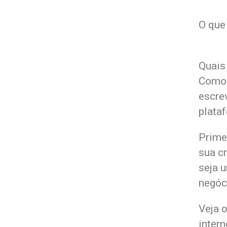
O que
Quais
Como 
escre
plata
Primei
sua c
seja 
negóc
Veja 
intern