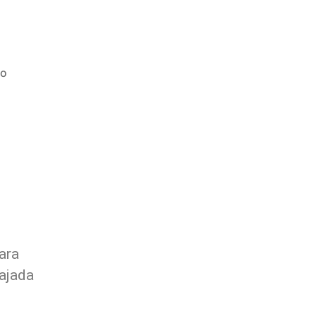
io
ara
ajada