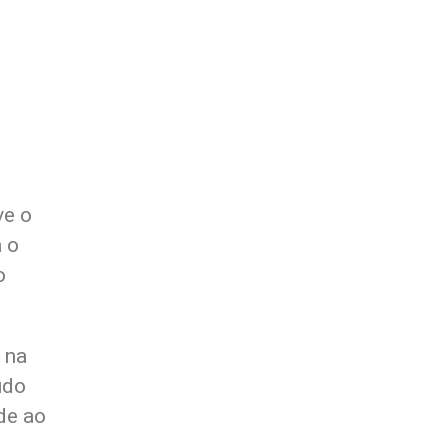
ve o
 o
o
 na
údo
de ao