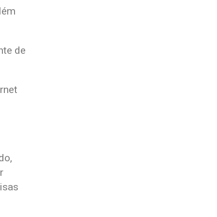
além
nte de
rnet
do,
r
isas