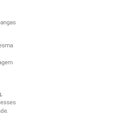
mangas
mesma
uagem
,
 esses
ade.