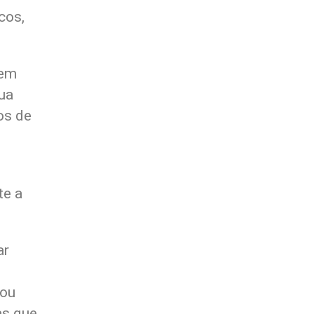
cos,
rem
ua
os de
te a
ar
 ou
as que