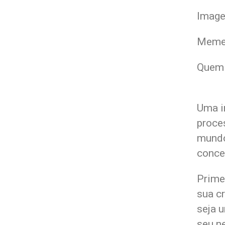
Image
Meme
Quem 
Uma i
proce
mundo
conce
Primei
sua c
seja 
seu n