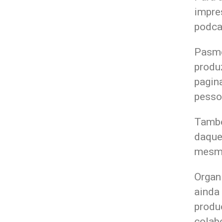
impre
podca
Pasme
produ
pagin
pesso
També
daque
mesma
Organ
ainda
produ
colabo