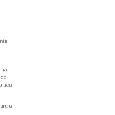
nte
s
 na
údo
o seu
ara a