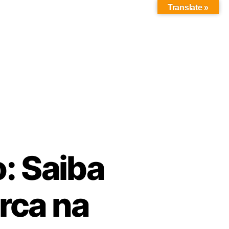
Translate »
: Saiba
rca na