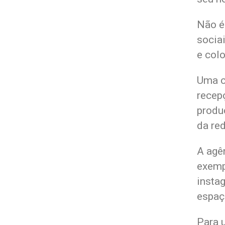
Não é
sociai
e col
Uma c
recepç
produ
da re
A agê
exemp
insta
espaç
Para 