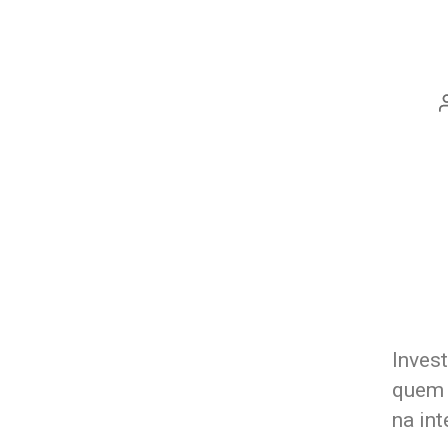
Inves
quem 
na int