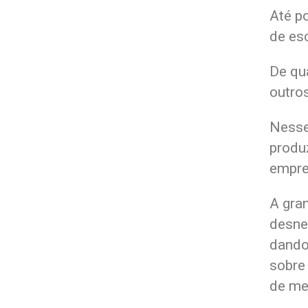
Até p
de es
De qu
outro
Nesse
produ
empre
A gra
desne
dando
sobre
de me