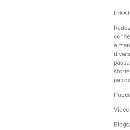
EBOO
Redes
conhe
a mar
diver
passa
stori
patro
Podca
Video
Blogs