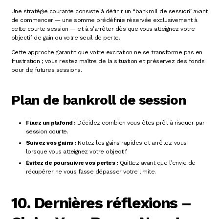
Une stratégie courante consiste à définir un “bankroll de session” avant
de commencer — une somme prédéfinie réservée exclusivement à
cette courte session — et à s’arrêter dès que vous atteignez votre
objectif de gain ou votre seuil de perte.
Cette approche garantit que votre excitation ne se transforme pas en
frustration ; vous restez maître de la situation et préservez des fonds
pour de futures sessions.
Plan de bankroll de session
Fixez un plafond :
Décidez combien vous êtes prêt à risquer par
session courte.
Suivez vos gains :
Notez les gains rapides et arrêtez-vous
lorsque vous atteignez votre objectif.
Évitez de poursuivre vos pertes :
Quittez avant que l’envie de
récupérer ne vous fasse dépasser votre limite.
10. Dernières réflexions –