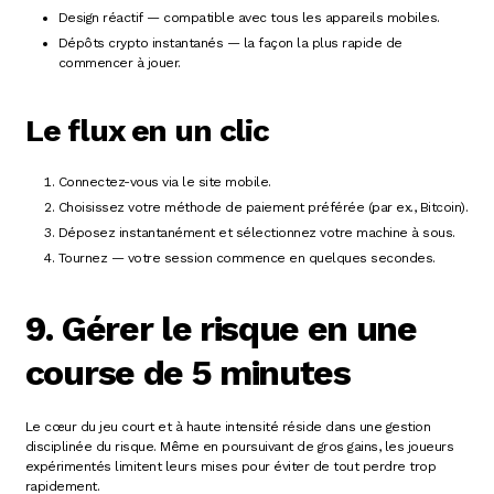
Design réactif — compatible avec tous les appareils mobiles.
Dépôts crypto instantanés — la façon la plus rapide de
commencer à jouer.
Le flux en un clic
Connectez-vous via le site mobile.
Choisissez votre méthode de paiement préférée (par ex., Bitcoin).
Déposez instantanément et sélectionnez votre machine à sous.
Tournez — votre session commence en quelques secondes.
9. Gérer le risque en une
course de 5 minutes
Le cœur du jeu court et à haute intensité réside dans une gestion
disciplinée du risque. Même en poursuivant de gros gains, les joueurs
expérimentés limitent leurs mises pour éviter de tout perdre trop
rapidement.