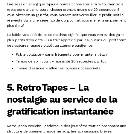
Une session énergique typique pourrait consister à faire tourner trois
reels pendant cinq tours, chacun prenant moins de 20 secondes. Si
vous obtenez un gain tôt, vous pouvez soit verrouiller le profit, soit le
réinvestir dans une série rapide qui pourrait vous mener à un paiement
plus élevé.
La faible volatilité de cette machine signifie que vous verrez des gains
plus petits fréquents — un trait apprécié par les joueurs qui préfèrent
des victoires rapides plutôt qu’attendre longtemps.
Faible volatilité – gains fréquents pour maintenir l’élan
Temps de spin court – moins de 20 secondes par tour
Thème classique – attire les joueurs occasionnels
5. Retro Tapes – La
nostalgie au service de la
gratification instantanée
Retro Tapes exploite l’esthétique des jeux rétro tout en proposant une
structure de paiement moderne adaptée aux sessions brèves.