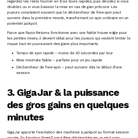
regardez les reels tourner en trois tours rapides, puis décidez si vous
doublez ou si vous baissez la mise en cas de gain précoce. Les
joueurs constatent souvent que le déclencheur de free‑spin peut
survenir dans la première minute, transformant un spin ordinaire en un
potentiel jackpot.
Parce que Razor Returns fonctionne avec une faible house edge pour
les petites mises, il devient idéal pour les joueurs qui veulent limiter le
risque tout en poursuivant des gains plus importants.
Temps de spin rapide – moins de 30 secondes par tour
Mise minimale faible – parfaite pour un jeu rapide
Déclencheur de free‑spin – peut survenir dès le début d’une
session
3. Giga Jar & la puissance
des gros gains en quelques
minutes
Giga Jar apporte l’excitation des machines à jackpot au format session
courte. Sa fonction “mega” peut être déclenchée en un seul spin,