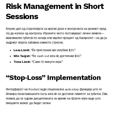
Risk Management in Short
Sessions
Клучен дел од стратегијата за кратки дози е контролата на ризикот пред
тој да излезе од контрола. Играчите често поставуваат лични лимити—
максимален губиток по сесија или вкупен процент од банкролот—за да ја
задржат играта забавна наместо стресна.
Loss Limit:
“Ќе престанам ако изгубам $20.”
Win Target:
“Ќе cash out кога ќе достигнам $50.”
Time Limit:
“Само 10 минути игра.”
“Stop‑Loss” Implementation
Интерфејсот на Roobet нуди опционална auto‑stop функција што ги
блокира понатамошните bets кога ќе се достигне лимитот за губиток. Ова
помага да се одржи дисциплината за време на брзите игри каде што
емоциите можат да бидат силни.