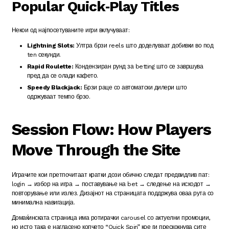
Popular Quick‑Play Titles
Некои од најпосетуваните игри вклучуваат:
Lightning Slots:
Ултра брзи reels што доделуваат добивки во под
ten секунди.
Rapid Roulette:
Кондензиран рунд за betting што се завршува
пред да се олади кафето.
Speedy Blackjack:
Брзи раце со автоматски дилери што
одржуваат темпо брзо.
Session Flow: How Players
Move Through the Site
Играчите кои претпочитаат кратки дози обично следат предвидлив пат:
login → избор на игра → поставување на bet → следење на исходот →
повторување или излез. Дизајнот на страницата поддржува оваа рута со
минимална навигација.
Домаќинската страница има ротирачки carousel со актуелни промоции,
но исто така е нагласено копчето “Quick Spin” кое ги прескокнува сите