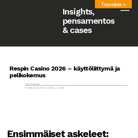
Translate »
Insights,
pensamentos
& cases
Respin Casino 2026 – käyttöliittymä ja
pelikokemus
Por
Pages
Publicado em
1 julho, 2026
Ensimmäiset askeleet: