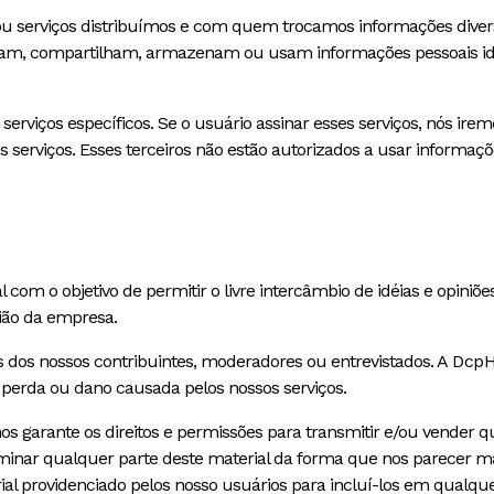
 serviços distribuímos e com quem trocamos informações diversas
olam, compartilham, armazenam ou usam informações pessoais iden
serviços específicos. Se o usuário assinar esses serviços, nós i
s serviços. Esses terceiros não estão autorizados a usar informaçõe
 o objetivo de permitir o livre intercâmbio de idéias e opiniões e
ião da empresa.
s dos nossos contribuintes, moderadores ou entrevistados. A
Dcp
erda ou dano causada pelos nossos serviços.
s garante os direitos e permissões para transmitir e/ou vender q
liminar qualquer parte deste material da forma que nos parecer m
ial providenciado pelos nosso usuários para incluí-los em qualqu