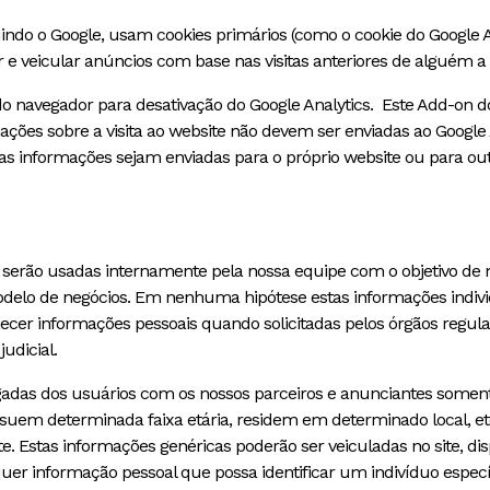
uindo o Google, usam cookies primários (como o cookie do Google An
 e veicular anúncios com base nas visitas anteriores de alguém a
n do navegador para desativação do Google Analytics. Este Add-on
rmações sobre a visita ao website não devem ser enviadas ao Googl
s informações sejam enviadas para o próprio website ou para out
 serão usadas internamente pela nossa equipe com o objetivo de m
elo de negócios. Em nenhuma hipótese estas informações individu
ecer informações pessoais quando solicitadas pelos órgãos regula
dicial.
das dos usuários com os nossos parceiros e anunciantes somente 
uem determinada faixa etária, residem em determinado local, etc.
te. Estas informações genéricas poderão ser veiculadas no site, di
er informação pessoal que possa identificar um indivíduo específ