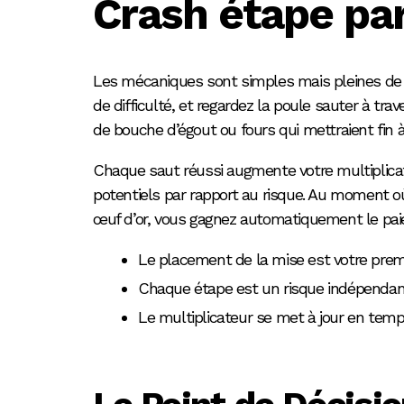
Crash étape pa
Les mécaniques sont simples mais pleines de t
de difficulté, et regardez la poule sauter à t
de bouche d’égout ou fours qui mettraient fin à
Chaque saut réussi augmente votre multiplicate
potentiels par rapport au risque. Au moment où 
œuf d’or, vous gagnez automatiquement le pa
Le placement de la mise est votre premi
Chaque étape est un risque indépendan
Le multiplicateur se met à jour en temps