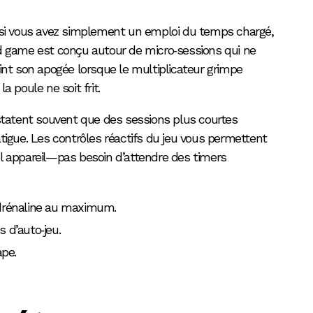
u si vous avez simplement un emploi du temps chargé,
d game est conçu autour de micro‑sessions qui ne
int son apogée lorsque le multiplicateur grimpe
 poule ne soit frit.
nstatent souvent que des sessions plus courtes
tigue. Les contrôles réactifs du jeu vous permettent
l appareil—pas besoin d’attendre des timers
adrénaline au maximum.
 d’auto‑jeu.
pe.