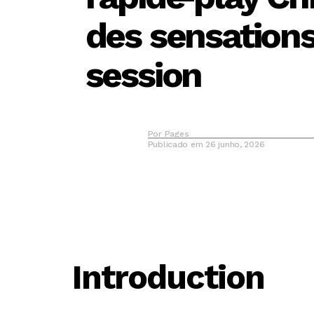
des sensations
session
Por
Pages
Publicado em
26 junho, 2026
Introduction