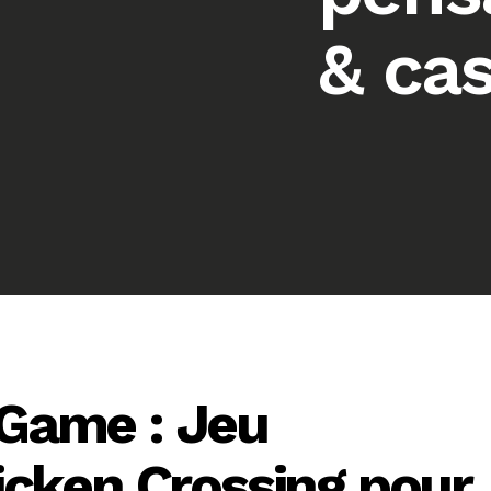
& ca
Game : Jeu
icken Crossing pour