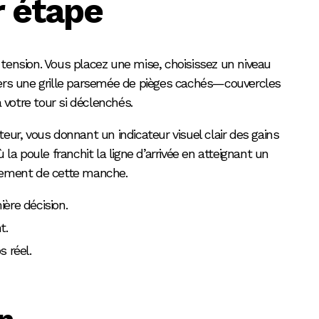
r étape
ension. Vous placez une mise, choisissez un niveau
ravers une grille parsemée de pièges cachés—couvercles
 votre tour si déclenchés.
ur, vous donnant un indicateur visuel clair des gains
la poule franchit la ligne d’arrivée en atteignant un
iement de cette manche.
ère décision.
t.
 réel.