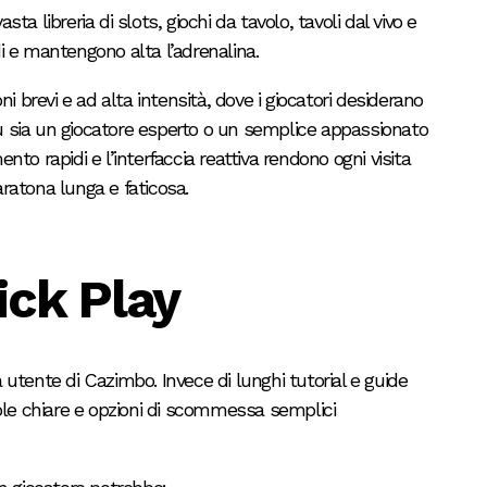
a libreria di slots, giochi da tavolo, tavoli dal vivo e
i e mantengono alta l’adrenalina.
i brevi e ad alta intensità, dove i giocatori desiderano
 sia un giocatore esperto o un semplice appassionato
ento rapidi e l’interfaccia reattiva rendono ogni visita
ratona lunga e faticosa.
uick Play
za utente di Cazimbo. Invece di lunghi tutorial e guide
able chiare e opzioni di scommessa semplici