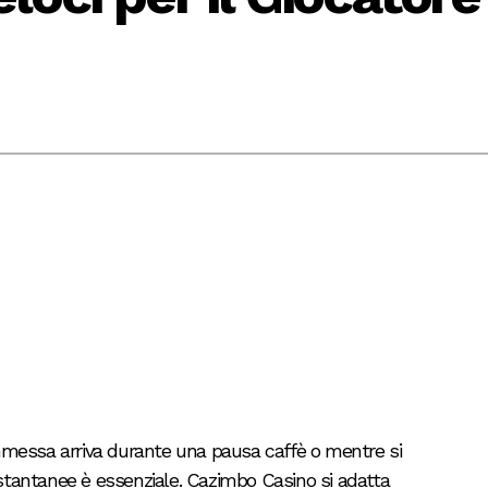
mmessa arriva durante una pausa caffè o mentre si
 istantanee è essenziale. Cazimbo Casino si adatta