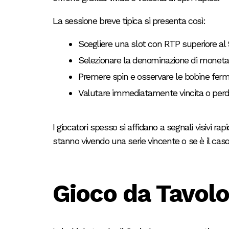
La sessione breve tipica si presenta così:
Scegliere una slot con RTP superiore al
Selezionare la denominazione di moneta pi
Premere spin e osservare le bobine ferma
Valutare immediatamente vincita o perdi
I giocatori spesso si affidano a segnali visivi
stanno vivendo una serie vincente o se è il caso d
Gioco da Tavol