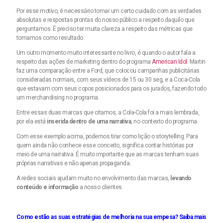
Por esse motivo, é necessário tomar um certo cuidado com as verdades
absolutas e respostas prontas do nosso público a respeito daquilo que
perguntamos. É preciso ter muita clareza a respeito das métricas que
tomamos como resultado.
Um outro momento muito interessante no livro, é quando o autor fala a
respeito das ações de marketing dentro do programa
American Idol
. Martin
faz uma comparação entre a Ford, que colocou campanhas publicitárias
consideradas normais, com seus videos de 15 ou 30 seg, e a Coca-Cola
que estavam com seus copos posicionados para os jurados, fazendo todo
um merchandising no programa.
Entre essas duas marcas que citamos, a Cola-Cola foi a mais lembrada,
por ela está
inserida dentro de uma narrativa
, no contexto do programa.
Com esse exemplo acima, podemos tirar como lição o storytelling. Para
quem ainda não conhece esse conceito, significa contar histórias por
meio de uma narrativa. É muito importante que as marcas tenham suas
próprias narrativas e não apenas propaganda.
A redes sociais ajudam muito no envolvimento das marcas,
levando
conteúdo e informação
a nosso clientes.
Como estão as suas estratégias de melhoria na sua empesa? Saiba mais