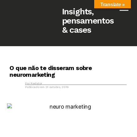
Translate »
Insights,
pensamentos
& cases
O que não te disseram sobre
neuromarketing
Por
Redator
Publicado em
21 outubro, 2019