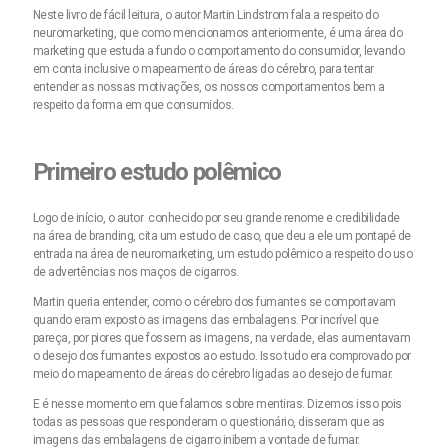
Neste livro de fácil leitura, o autor Martin Lindstrom fala a respeito do
neuromarketing, que como mencionamos anteriormente, é uma área do
marketing que estuda a fundo o comportamento do consumidor, levando
em conta inclusive o mapeamento de áreas do cérebro, para tentar
entender as nossas motivações, os nossos comportamentos bem a
respeito da forma em que consumidos.
Primeiro estudo polêmico
Logo de início, o autor conhecido por seu grande renome e credibilidade
na área de branding, cita um estudo de caso, que deu a ele um pontapé de
entrada na área de neuromarketing, um estudo polêmico a respeito do uso
de advertências nos maços de cigarros.
Martin queria entender, como o cérebro dos fumantes se comportavam
quando eram exposto as imagens das embalagens. Por incrível que
pareça, por piores que fossem as imagens, na verdade, elas aumentavam
o desejo dos fumantes expostos ao estudo. Isso tudo era comprovado por
meio do mapeamento de áreas do cérebro ligadas ao desejo de fumar.
E é nesse momento em que falamos sobre mentiras. Dizemos isso pois
todas as pessoas que responderam o questionário, disseram que as
imagens das embalagens de cigarro inibem a vontade de fumar.